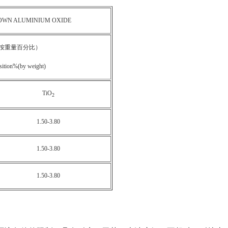
OWN ALUMINIUM OXIDE
按重量百分比）
ition%(by weight)
TiO
2
1.50-3.80
1.50-3.80
1.50-3.80