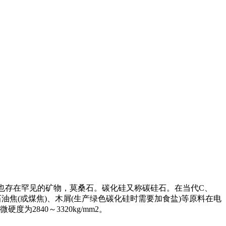
也存在罕见的矿物，莫桑石。碳化硅又称碳硅石。在当代C、
焦(或煤焦)、木屑(生产绿色碳化硅时需要加食盐)等原料在电
2840～3320kg/mm2。