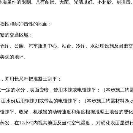
境条件的限制。具有耐磨、无菌、光洁度好、不起砂、耐撞击、
损性和耐冲击性的地面；
繁的交通区域；
仓库、公园、汽车服务中心、站台、冷库、水处理设施及耐磨交
美观的地坪。
，并用长尺杆把混凝土刮平；
一定的水分，表面变暗，使用木抹或电镘抹平；（本步施工约需材
面水份后用钢抹刀或带盘的电镘抹平；（本步施工约需材料2kg
镘抹平、收光，机械镘的动转速度和角度根据混凝土地台的硬化
发，在12小时内视其地面及当时空气湿度， 对硬化表面层进