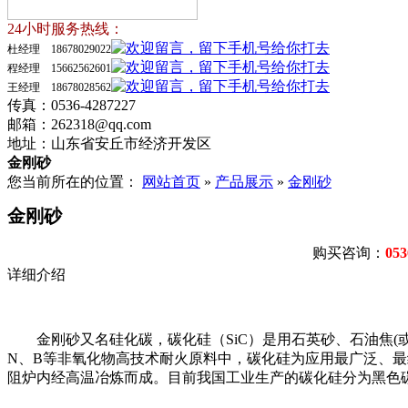
24小时服务热线：
杜经理 18678029022
程经理 15662562601
王经理 18678028562
传真：0536-4287227
邮箱：262318@qq.com
地址：山东省安丘市经济开发区
金刚砂
您当前所在的位置：
网站首页
»
产品展示
»
金刚砂
金刚砂
购买咨询：
053
详细介绍
金刚砂又名硅化碳，碳化硅（SiC）是用石英砂、石油焦(
N、B等非氧化物高技术耐火原料中，碳化硅为应用最广泛、最
阻炉内经高温冶炼而成。目前我国工业生产的碳化硅分为黑色碳化硅和绿