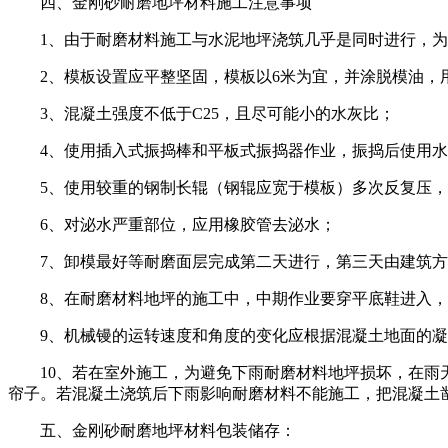
四、金刚砂耐磨地坪材料施工注意事项
1、由于耐磨材料施工与水泥地坪浇筑几乎是同时进行，
2、模板设置应平整坚固，模板以6米为宜，并涂脱模油
3、混凝土强度不低于C25，且尽可能小的水灰比；
4、使用插入式振捣棒和平板式振捣器作业，振捣后使用
5、使用较重的钢制长辊（钢辊应宽于模板）多次反复压，
6、对泌水严重部位，应用橡胶管去泌水；
7、卸模最好等耐磨面层完成第二天进行，第三天由建筑方
8、在耐磨材料地坪的施工中，中期作业要穿平底鞋进入，
9、机械镘的运转速度和角度的变化应根据混凝土地面的凝
10、若在室外施工，为避免下雨耐磨材料地坪损坏，在雨天
帘子。若混凝土浇筑后下雨影响耐磨材料不能施工，把混凝土凿
五、金刚砂耐磨地坪材料包装储存：