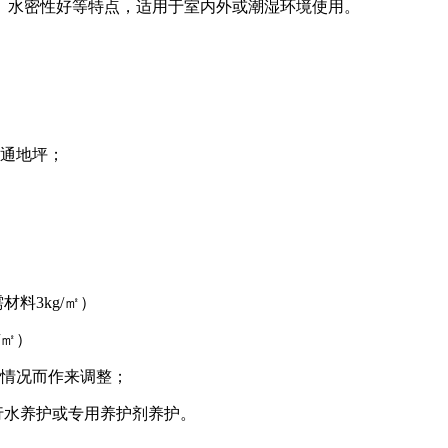
水密性好等特点，适用于室内外或潮湿环境使用。
通地坪；
料3kg/㎡）
/㎡）
情况而作来调整；
行水养护或专用养护剂养护。