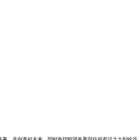
赢，共创美好未来。同时热切盼望各界同任何有识之士到哈汽