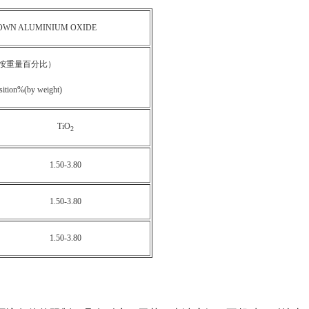
OWN ALUMINIUM OXIDE
按重量百分比）
ition%(by weight)
TiO
2
1.50-3.80
1.50-3.80
1.50-3.80