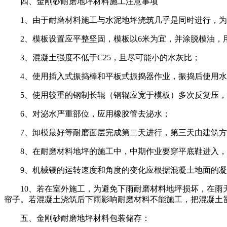
四、金刚砂耐磨地坪材料施工注意事项
1、由于耐磨材料施工与水泥地坪浇筑几乎是同时进行，
2、模板设置应平整坚固，模板以6米为宜，并涂脱模油
3、混凝土强度不低于C25，且尽可能小的水灰比；
4、使用插入式振捣棒和平板式振捣器作业，振捣后使用
5、使用较重的钢制长辊（钢辊应宽于模板）多次反复压，
6、对泌水严重部位，应用橡胶管去泌水；
7、卸模最好等耐磨面层完成第二天进行，第三天由建筑方
8、在耐磨材料地坪的施工中，中期作业要穿平底鞋进入，
9、机械镘的运转速度和角度的变化应根据混凝土地面的凝
10、若在室外施工，为避免下雨耐磨材料地坪损坏，在雨天
帘子。若混凝土浇筑后下雨影响耐磨材料不能施工，把混凝土凿
五、金刚砂耐磨地坪材料包装储存：