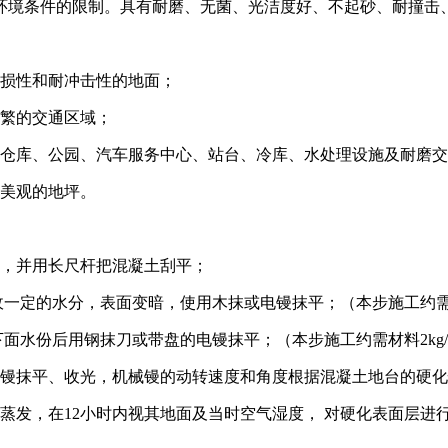
境条件的限制。具有耐磨、无菌、光洁度好、不起砂、耐撞击、
损性和耐冲击性的地面；
繁的交通区域；
仓库、公园、汽车服务中心、站台、冷库、水处理设施及耐磨交
美观的地坪。
，并用长尺杆把混凝土刮平；
一定的水分，表面变暗，使用木抹或电镘抹平；（本步施工约需材
面水份后用钢抹刀或带盘的电镘抹平；（本步施工约需材料2kg
镘抹平、收光，机械镘的动转速度和角度根据混凝土地台的硬化
发，在12小时内视其地面及当时空气湿度， 对硬化表面层进