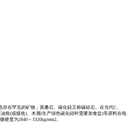
也存在罕见的矿物，莫桑石。碳化硅又称碳硅石。在当代C、
焦(或煤焦)、木屑(生产绿色碳化硅时需要加食盐)等原料在电
2840～3320kg/mm2。