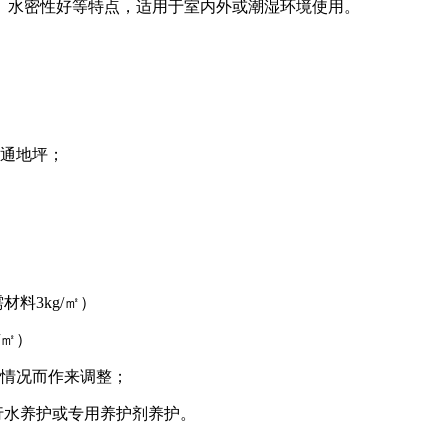
水密性好等特点，适用于室内外或潮湿环境使用。
通地坪；
料3kg/㎡）
/㎡）
情况而作来调整；
行水养护或专用养护剂养护。