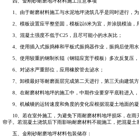
四、金刚砂耐磨地坪材料施工注意事项
1、由于耐磨材料施工与水泥地坪浇筑几乎是同时进行，
2、模板设置应平整坚固，模板以6米为宜，并涂脱模油
3、混凝土强度不低于C25，且尽可能小的水灰比；
4、使用插入式振捣棒和平板式振捣器作业，振捣后使用
5、使用较重的钢制长辊（钢辊应宽于模板）多次反复压，
6、对泌水严重部位，应用橡胶管去泌水；
7、卸模最好等耐磨面层完成第二天进行，第三天由建筑方
8、在耐磨材料地坪的施工中，中期作业要穿平底鞋进入，
9、机械镘的运转速度和角度的变化应根据混凝土地面的凝
10、若在室外施工，为避免下雨耐磨材料地坪损坏，在雨天
帘子。若混凝土浇筑后下雨影响耐磨材料不能施工，把混凝土凿
五、金刚砂耐磨地坪材料包装储存：