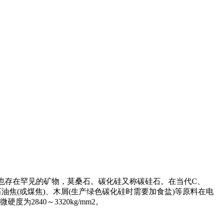
也存在罕见的矿物，莫桑石。碳化硅又称碳硅石。在当代C、
焦(或煤焦)、木屑(生产绿色碳化硅时需要加食盐)等原料在电
2840～3320kg/mm2。