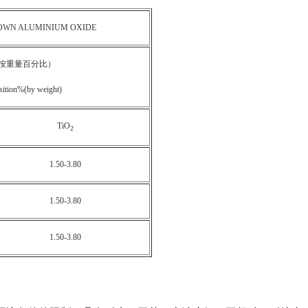
OWN ALUMINIUM OXIDE
按重量百分比）
ition%(by weight)
TiO
2
1.50-3.80
1.50-3.80
1.50-3.80