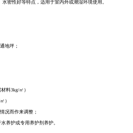
水密性好等特点，适用于室内外或潮湿环境使用。
通地坪；
料3kg/㎡）
/㎡）
情况而作来调整；
行水养护或专用养护剂养护。